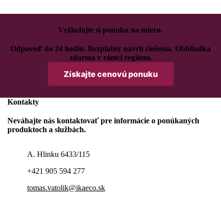
Vyžiadajte si ponuku na mieru.
Odpoveď do 24 hodín. Bezplatný návrh riešenia. Obhliadka
zdarma v rámci regiónu.
Získajte cenovú ponuku
Kontakty
Neváhajte nás kontaktovať pre informácie o ponúkaných
produktoch a službách.
A. Hlinku 6433/115
+421 905 594 277
tomas.vatolik@ikaeco.sk