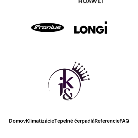
Domov
Klimatizácie
Tepelné čerpadlá
Referencie
FAQ