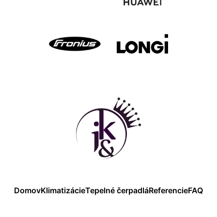
Domov
Klimatizácie
Tepelné čerpadlá
Referencie
FAQ