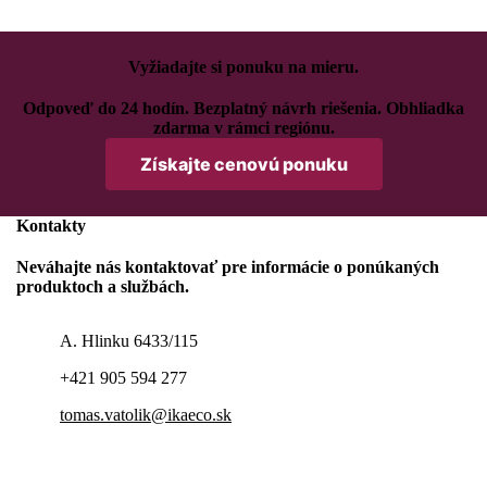
Vyžiadajte si ponuku na mieru.
Odpoveď do 24 hodín. Bezplatný návrh riešenia. Obhliadka
zdarma v rámci regiónu.
Získajte cenovú ponuku
Kontakty
Neváhajte nás kontaktovať pre informácie o ponúkaných
produktoch a službách.
A. Hlinku 6433/115
+421 905 594 277
tomas.vatolik@ikaeco.sk